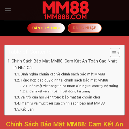
Skip
to
content
ĐĂNG NHẬP
ĐĂNG KÝ +88K
Table of Contents
Chính Sách Bảo Mật MM88: Cam Kết An Toàn Cao Nhất
Từ Nhà Cái
Định nghĩa chuẩn xác về chính sách bảo mật MM88
Tổng hợp các quy định tại chính sách bảo mật MM88
Bảo mật về thông tin cá nhân của người chơi tại hệ thống
Cam kết về an toàn hoạt động tại trang
Vai trò của hội viên trong bảo mật tài khoản chơi
Phạm vi và mục tiêu của chính sách bảo mật MM88
Kết luận
Chính Sách Bảo Mật MM88: Cam Kết An