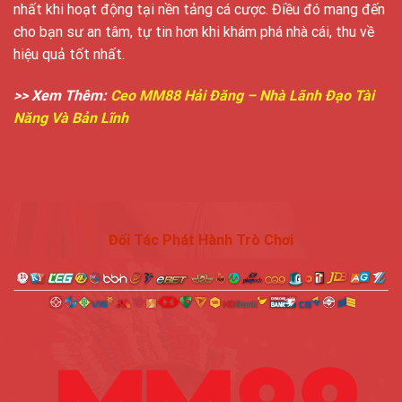
nhất khi hoạt động tại nền tảng cá cược. Điều đó mang đến
cho bạn sư an tâm, tự tin hơn khi khám phá nhà cái, thu về
hiệu quả tốt nhất.
>> Xem Thêm:
Ceo MM88 Hải Đăng – Nhà Lãnh Đạo Tài
Năng Và Bản Lĩnh
Đối Tác Phát Hành Trò Chơi