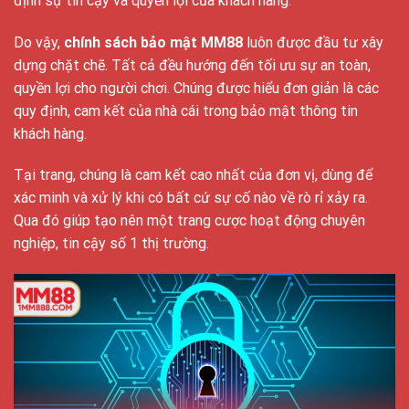
định sự tin cậy và quyền lợi của khách hàng.
Do vậy,
chính sách bảo mật MM88
luôn được đầu tư xây
dựng chặt chẽ. Tất cả đều hướng đến tối ưu sự an toàn,
quyền lợi cho người chơi. Chúng được hiểu đơn giản là các
quy định, cam kết của nhà cái trong bảo mật thông tin
khách hàng.
Tại trang, chúng là cam kết cao nhất của đơn vị, dùng để
xác minh và xử lý khi có bất cứ sự cố nào về rò rỉ xảy ra.
Qua đó giúp tạo nên một trang cược hoạt động chuyên
nghiệp, tin cậy số 1 thị trường.