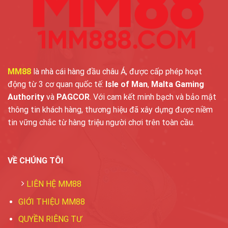
MM88
là nhà cái hàng đầu châu Á, được cấp phép hoạt
động từ 3 cơ quan quốc tế:
Isle of Man
,
Malta Gaming
Authority
và
PAGCOR
. Với cam kết minh bạch và bảo mật
thông tin khách hàng, thương hiệu đã xây dựng được niềm
tin vững chắc từ hàng triệu người chơi trên toàn cầu.
VỀ CHÚNG TÔI
LIÊN HỆ MM88
GIỚI THIỆU MM88
QUYỀN RIÊNG TƯ