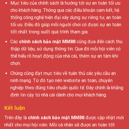
Mục tiêu của chính sách là hướng tới sự an toàn tối ưu
cho khách hàng. Thông qua các điều khoản cam kết, hệ
thống công nghệ hiện đại xây dựng sự riêng tư, an toàn
tối ưu. Điều đó giúp mỗi người chơi có được sự an toàn
tốt nhất trong suốt quá trình tham gia.
Các
chính sách bảo mật MM88
cũng đưa đến cách thu
thập dữ liệu, sử dụng thông tin. Qua đó mỗi hội viên có
thể hiểu rõ hoạt động của nhà cái, thêm sự an tâm khi
chọn.
Chúng cũng đạt mục tiêu về tuân thủ các yêu cầu an
ninh mạng. Từ đó tạo nên website an toàn, chuyên
nghiệp theo đúng tiêu chuẩn quốc tế. Đây chính là khẳng
định tin cậy từ nhà cái dành cho mọi khách hàng.
Kết luận
Trên đây là
chính sách bảo mật MM88
được cập nhật mới
nhất cho mọi hội viên. Mỗi cá nhân sẽ được an toàn tốt