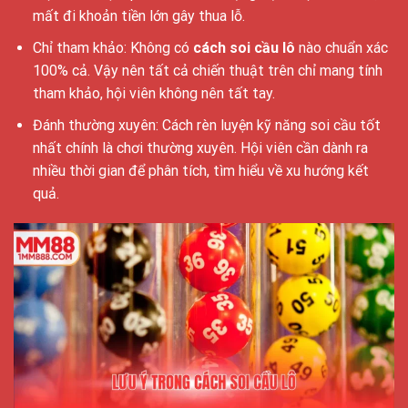
mất đi khoản tiền lớn gây thua lỗ.
Chỉ tham khảo: Không có
cách soi cầu lô
nào chuẩn xác
100% cả. Vậy nên tất cả chiến thuật trên chỉ mang tính
tham khảo, hội viên không nên tất tay.
Đánh thường xuyên: Cách rèn luyện kỹ năng soi cầu tốt
nhất chính là chơi thường xuyên. Hội viên cần dành ra
nhiều thời gian để phân tích, tìm hiểu về xu hướng kết
quả.