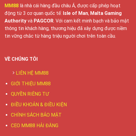
MM88
là nhà cái hàng đầu châu Á, được cấp phép hoạt
động từ 3 cơ quan quốc tế:
Isle of Man
,
Malta Gaming
Authority
và
PAGCOR
. Với cam kết minh bạch và bảo mật
thông tin khách hàng, thương hiệu đã xây dựng được niềm
tin vững chắc từ hàng triệu người chơi trên toàn cầu.
VỀ CHÚNG TÔI
LIÊN HỆ MM88
GIỚI THIỆU MM88
QUYỀN RIÊNG TƯ
ĐIỀU KHOẢN & ĐIỀU KIỆN
CHÍNH SÁCH BẢO MẬT
CEO MM88 HẢI ĐĂNG