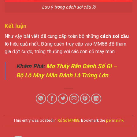
Lưu ý trong cách soi cầu lô
Kết luận
Như vậy bài viết đã cung cấp toàn bộ những
cách soi cầu
lô
hiệu quả nhất. Đừng quên truy cập vào MM88 để tham
gia đặt cược, trúng thưởng với các con số may mắn.
Khám Phá:
Mơ Thấy Rắn Đánh Số Gì –
Bộ Lô May Mắn Đánh Là Trúng Lớn
This entry was posted in
Xổ Số MM88
. Bookmark the
permalink
.