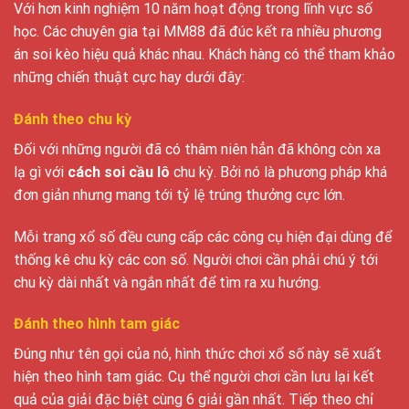
Với hơn kinh nghiệm 10 năm hoạt động trong lĩnh vực số
học. Các chuyên gia tại MM88 đã đúc kết ra nhiều phương
án soi kèo hiệu quả khác nhau. Khách hàng có thể tham khảo
những chiến thuật cực hay dưới đây:
Đánh theo chu kỳ
Đối với những người đã có thâm niên hẳn đã không còn xa
lạ gì với
cách soi cầu lô
chu kỳ. Bởi nó là phương pháp khá
đơn giản nhưng mang tới tỷ lệ trúng thưởng cực lớn.
Mỗi trang xổ số đều cung cấp các công cụ hiện đại dùng để
thống kê chu kỳ các con số. Người chơi cần phải chú ý tới
chu kỳ dài nhất và ngắn nhất để tìm ra xu hướng.
Đánh theo hình tam giác
Đúng như tên gọi của nó, hình thức chơi xổ số này sẽ xuất
hiện theo hình tam giác. Cụ thể người chơi cần lưu lại kết
quả của giải đặc biệt cùng 6 giải gần nhất. Tiếp theo chỉ