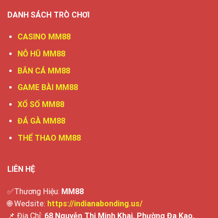
DANH SÁCH TRÒ CHƠI
CASINO MM88
NỖ HŨ MM88
BẮN CÁ MM88
GAME BÀI MM88
XỔ SỐ MM88
ĐÁ GÀ MM88
THỂ THAO MM88
LIÊN HỆ
✅Thương Hiệu:
MM88
🌐 Wedsite:
https://indianabonding.us/
📌 Địa Chỉ:
68 Nguyễn Thị Minh Khai, Phường Đa Kao,