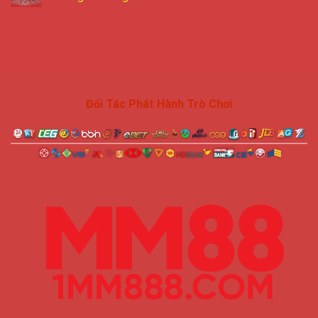
Đối Tác Phát Hành Trò Chơi