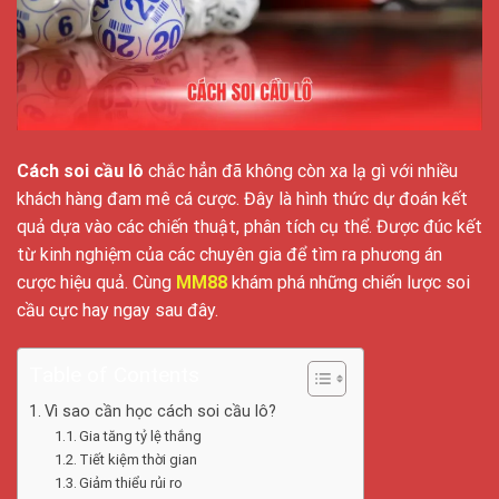
Cách soi cầu lô
chắc hẳn đã không còn xa lạ gì với nhiều
khách hàng đam mê cá cược. Đây là hình thức dự đoán kết
quả dựa vào các chiến thuật, phân tích cụ thể. Được đúc kết
từ kinh nghiệm của các chuyên gia để tìm ra phương án
cược hiệu quả. Cùng
MM88
khám phá những chiến lược soi
cầu cực hay ngay sau đây.
Table of Contents
Vì sao cần học cách soi cầu lô?
Gia tăng tỷ lệ thắng
Tiết kiệm thời gian
Giảm thiểu rủi ro