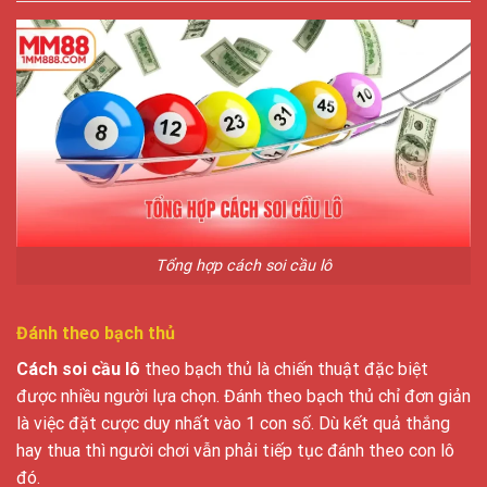
Tổng hợp cách soi cầu lô
Đánh theo bạch thủ
Cách soi cầu lô
theo bạch thủ là chiến thuật đặc biệt
được nhiều người lựa chọn. Đánh theo bạch thủ chỉ đơn giản
là việc đặt cược duy nhất vào 1 con số. Dù kết quả thắng
hay thua thì người chơi vẫn phải tiếp tục đánh theo con lô
đó.