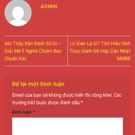
ADMIN
Mơ Thấy Rắn Đánh Số Gì –
Lô Xiên Là Gì? Tìm Hiểu Hình
Giải Mã Ý Nghĩa Chiêm Bao
Thức Đánh Đề Hấp Dẫn Nhất
Chuẩn Xác
MM88
Để lại một bình luận
Email của bạn sẽ không được hiển thị công khai.
Các
trường bắt buộc được đánh dấu
*
Bình luận
*