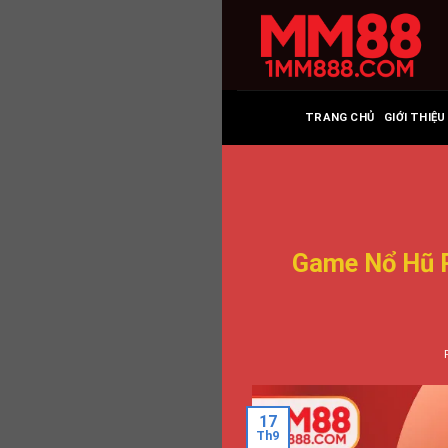
Skip
to
content
TRANG CHỦ
GIỚI THIỆU
Game Nổ Hũ R
17
Th9