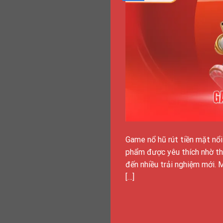
Game nổ hũ rút tiền mặt nổi
phẩm được yêu thích nhờ th
đến nhiều trải nghiệm mới. 
[…]