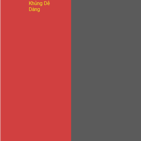
Khủng Dễ
Dàng