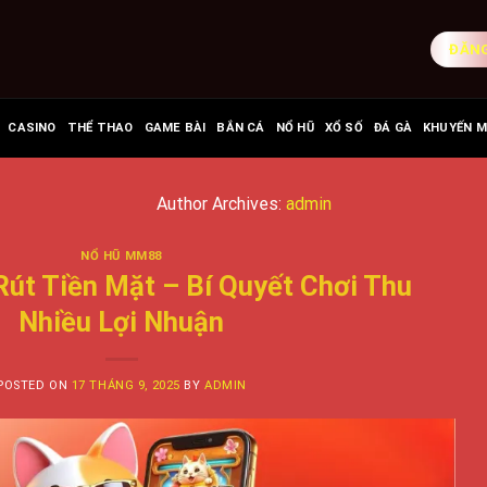
ĐĂNG
CASINO
THỂ THAO
GAME BÀI
BẮN CÁ
NỔ HŨ
XỔ SỐ
ĐÁ GÀ
KHUYẾN M
Author Archives:
admin
NỔ HŨ MM88
út Tiền Mặt – Bí Quyết Chơi Thu
Nhiều Lợi Nhuận
POSTED ON
17 THÁNG 9, 2025
BY
ADMIN