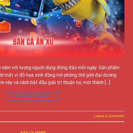
lâu năm với lượng người dùng đông đảo mỗi ngày. Sản phẩm
rời mắt vì đồ họa sinh động mô phỏng thế giới đại dương.
 này và cách bắt đầu giải trí thuận lợi, mời thành […]
CONTINUE READING
→
Leave a comment
BẮN CÁ MM88