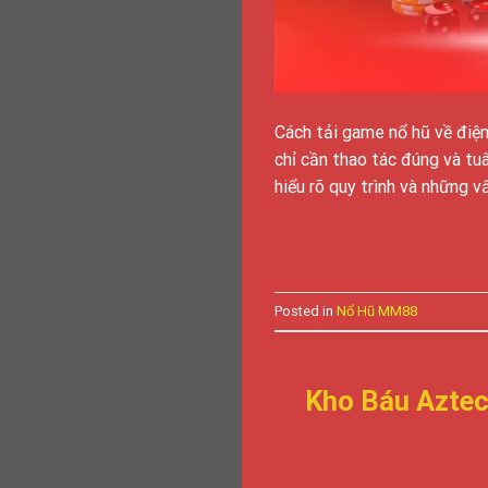
Cách tải game nổ hũ về điện
chỉ cần thao tác đúng và tu
hiểu rõ quy trình và những 
Posted in
Nổ Hũ MM88
Kho Báu Aztec