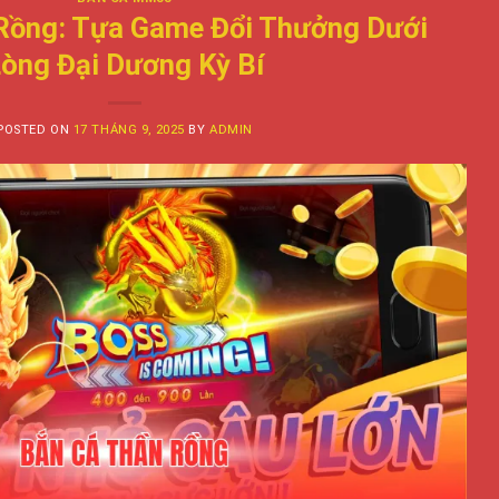
Rồng: Tựa Game Đổi Thưởng Dưới
òng Đại Dương Kỳ Bí
POSTED ON
17 THÁNG 9, 2025
BY
ADMIN