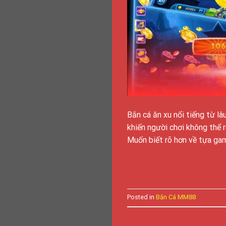
Bắn cá ăn xu nổi tiếng từ 
khiến người chơi không thể 
Muốn biết rõ hơn về tựa game
Posted in
Bắn Cá MM88