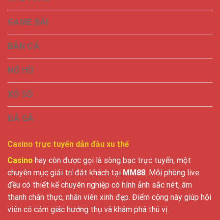
GAME BÀI
BẮN CÁ
NỔ HŨ
XỔ SỐ
ĐÁ GÀ
Casino trực tuyến dẫn đầu xu thế
Casino
hay còn được gọi là sòng bạc trực tuyến, một
chuyên mục giải trí đắt khách tại
MM88
. Mỗi phòng live
đều có thiết kế chuyên nghiệp có hình ảnh sắc nét, âm
thanh chân thực, nhân viên xinh đẹp. Điểm cộng này giúp hội
viên có cảm giác hưởng thụ và khám phá thú vị.