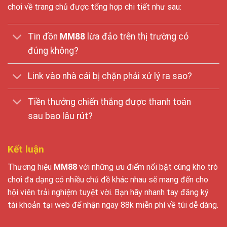
chơi về trang chủ được tổng hợp chi tiết như sau:
Tin đồn
MM88
lừa đảo trên thị trường có
đúng không?
Link vào nhà cái bị chặn phải xử lý ra sao?
Tiền thưởng chiến thắng được thanh toán
sau bao lâu rút?
Kết luận
Thương hiệu
MM88
với những ưu điểm nổi bật cùng kho trò
chơi đa dạng có nhiều chủ đề khác nhau sẽ mang đến cho
hội viên trải nghiệm tuyệt vời. Bạn hãy nhanh tay đăng ký
tài khoản tại web để nhận ngay 88k miễn phí về túi dễ dàng.