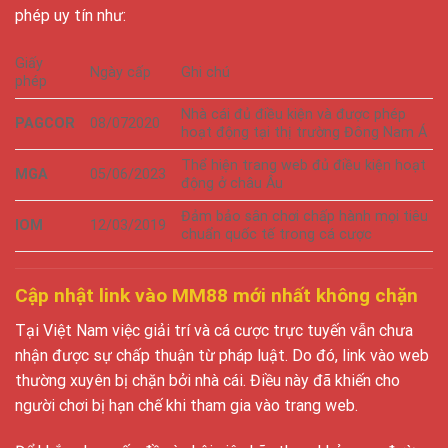
phép uy tín như:
Giấy
Ngày cấp
Ghi chú
phép
Nhà cái đủ điều kiện và được phép
PAGCOR
08/072020
hoạt động tại thị trường Đông Nam Á
Thể hiện trang web đủ điều kiện hoạt
MGA
05/06/2023
động ở châu Âu
Đảm bảo sân chơi chấp hành mọi tiêu
IOM
12/03/2019
chuẩn quốc tế trong cá cược
Cập nhật link vào MM88 mới nhất không chặn
Tại Việt Nam việc giải trí và cá cược trực tuyến vẫn chưa
nhận được sự chấp thuận từ pháp luật. Do đó, link vào web
thường xuyên bị chặn bởi nhà cái. Điều này đã khiến cho
người chơi bị hạn chế khi tham gia vào trang web.