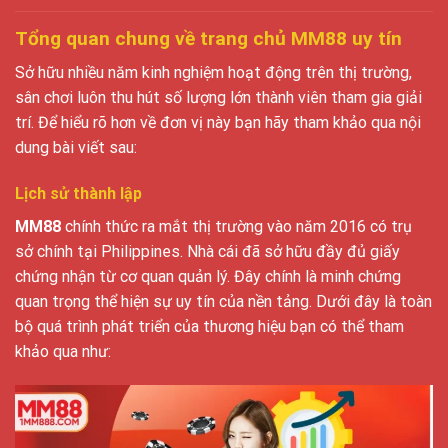
Tổng quan chung về trang chủ MM88 uy tín
Sở hữu nhiều năm kinh nghiệm hoạt động trên thị trường,
sân chơi luôn thu hút số lượng lớn thành viên tham gia giải
trí. Để hiểu rõ hơn về đơn vị này bạn hãy tham khảo qua nội
dung bài viết sau:
Lịch sử thành lập
MM88
chính thức ra mắt thị trường vào năm 2016 có trụ
sở chính tại Philippines. Nhà cái đã sở hữu đầy đủ giấy
chứng nhận từ cơ quan quản lý. Đây chính là minh chứng
quan trọng thể hiện sự uy tín của nền tảng.
Dưới đây là toàn
bộ quá trình phát triển của thương hiệu bạn có thể tham
khảo qua như: