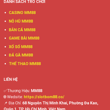
DANH SÁCH TRÒ CHƠI
CASINO MM88
NỖ HŨ MM88
BẮN CÁ MM88
GAME BÀI MM88
XỔ SỐ MM88
ĐÁ GÀ MM88
THỂ THAO MM88
LIÊN HỆ
✅Thương Hiệu:
MM88
🌐 Wedsite:
https://slotbom88.co/
📌 Địa Chỉ:
68 Nguyễn Thị Minh Khai, Phường Đa Kao,
Quận 1, TP. Hồ Chí Minh, Việt Nam