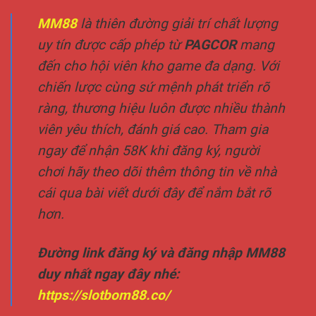
MM88
là thiên đường giải trí chất lượng
uy tín được cấp phép từ
PAGCOR
mang
đến cho hội viên kho game đa dạng. Với
chiến lược cùng sứ mệnh phát triển rõ
ràng, thương hiệu luôn được nhiều thành
viên yêu thích, đánh giá cao. Tham gia
ngay để nhận 58K khi đăng ký, người
chơi hãy theo dõi thêm thông tin về nhà
cái qua bài viết dưới đây để nắm bắt rõ
hơn.
Đường link đăng ký và đăng nhập MM88
duy nhất ngay đây nhé:
https://slotbom88.co/