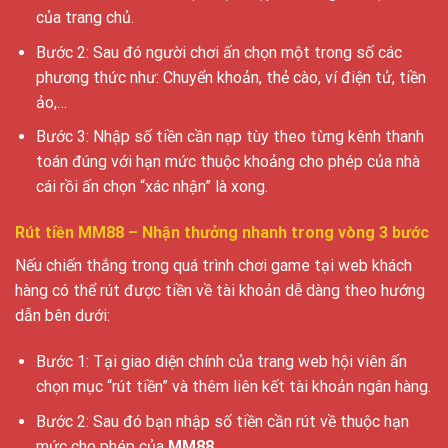
của trang chủ.
Bước 2: Sau đó người chơi ấn chọn một trong số các
phương thức như: Chuyển khoản, thẻ cào, ví điện tử, tiền
ảo,…
Bước 3: Nhập số tiền cần nạp tùy theo từng kênh thanh
toán đúng với hạn mức thuộc khoảng cho phép của nhà
cái rồi ấn chọn “xác nhận” là xong.
Rút tiền MM88 – Nhận thưởng nhanh trong vòng 3 bước
Nếu chiến thắng trong quá trình chơi game tại web khách
hàng có thể rút được tiền về tài khoản dễ dàng theo hướng
dẫn bên dưới:
Bước 1: Tại giao diện chính của trang web hội viên ấn
chọn mục “rút tiền” và thêm liên kết tài khoản ngân hàng.
Bước 2: Sau đó bạn nhập số tiền cần rút về thuộc hạn
mức cho phép của
MM88
.