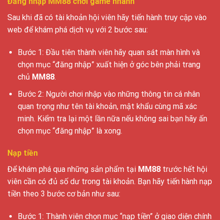
Đăng nhập MM88 chơi game nhanh
Sau khi đã có tài khoản hội viên hãy tiến hành truy cập vào
web để khám phá dịch vụ với 2 bước sau:
Bước 1: Đầu tiên thành viên hãy quan sát màn hình và
chọn mục “đăng nhập” xuất hiện ở góc bên phải trang
chủ
MM88
.
Bước 2: Người chơi nhập vào những thông tin cá nhân
quan trọng như tên tài khoản, mật khẩu cùng mã xác
minh. Kiểm tra lại một lần nữa nếu không sai bạn hãy ấn
chọn mục “đăng nhập” là xong.
Nạp tiền
Để khám phá qua những sản phẩm tại
MM88
trước hết hội
viên cần có đủ số dư trong tài khoản. Bạn hãy tiến hành nạp
tiền theo 3 bước cơ bản như sau:
Bước 1: Thành viên chọn mục “nạp tiền” ở giao diện chính